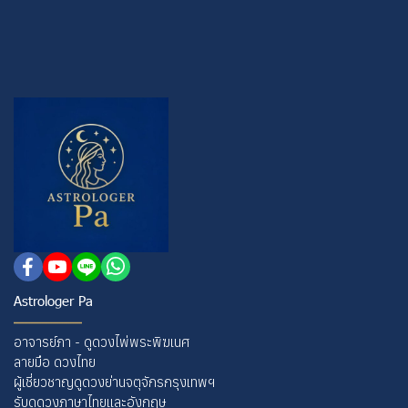
Astrologer Pa
อาจารย์ภา - ดูดวงไพ่พระพิฆเนศ
ลายมือ ดวงไทย
ผู้เชี่ยวชาญดูดวงย่านจตุจักรกรุงเทพฯ
รับดูดวงภาษาไทยและอังกฤษ