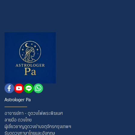
Astrologer Pa
อาจารย์ภา - ดูดวงไพ่พระพิฆเนศ
ลายมือ ดวงไทย
ผู้เชี่ยวชาญดูดวงย่านจตุจักรกรุงเทพฯ
รับดูดวงภาษาไทยและอังกฤษ