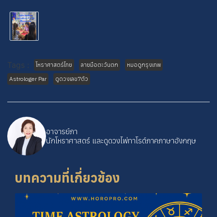
Tags :
โหราศาสตร์ไทย
ลายมือตะวันตก
หมอดูกรุงเทพ
Astrologer Par
ดูดวงเลข7ตัว
อาจารย์ภา
นักโหราศาสตร์ และดูดวงไพ่ทาโรต์ภาคภาษาอังกฤษ
บทความที่เกี่ยวข้อง